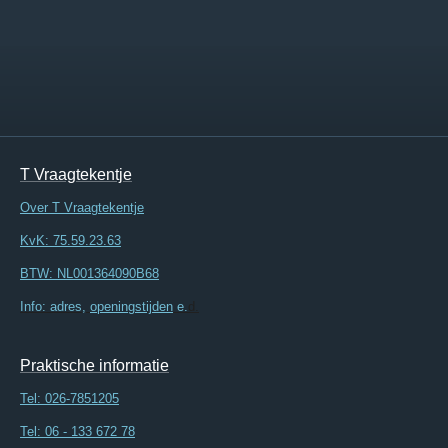
T Vraagtekentje
Over T Vraagtekentje
KvK: 75.59.23.63
BTW: NL001364090B68
Info: adres,
openingstijden
e.
d.
Praktische informatie
Tel:
026-7851205
Tel: 06 - 133 672 78