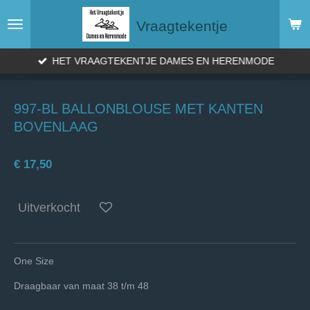
Ga
Vraagtekentje
direct
naar
de
HET VRAAGTEKENTJE DAMES EN HERENMODE
hoofdinhoud
997-BL BALLONBLOUSE MET KANTEN
BOVENLAAG
€ 17,50
Uitverkocht
One Size
Draagbaar van maat 38 t/m 48