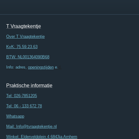
T Vraagtekentje
Over T Vraagtekentje
KvK: 75.59.23.63
BTW: NL001364090B68
Info: adres,
openingstijden
e.
d.
Praktische informatie
Tel:
026-7851205
Tel: 06 - 133 672 78
Whatsapp
Mail: Info@tvraagtekentje.nl
Winkel: Elderveldplein 4 6843ja Arnhem