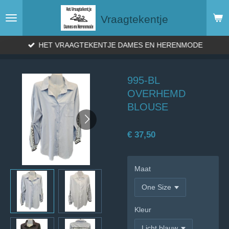
Ga
Vraagtekentje
direct
naar
de
HET VRAAGTEKENTJE DAMES EN HERENMODE
hoofdinhoud
995-BL
OVERHEMD
BLOUSE
€ 37,50
Maat
Kleur