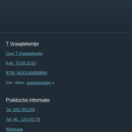
T Vraagtekentje
Over T Vraagtekentje
KvK: 75.59.23.63
BTW: NL001364090B68
Info: adres,
openingstijden
e.
d.
Praktische informatie
Tel:
026-7851205
Tel: 06 - 133 672 78
Whatsapp