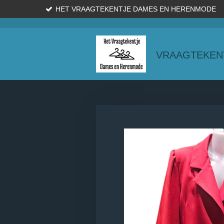
HET VRAAGTEKENTJE DAMES EN HERENMODE
Ga
direct
naar
de
VRAAGTEKEN
hoofdinhoud