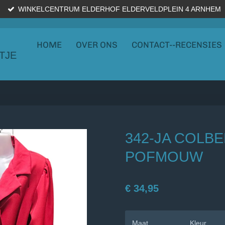
WINKELCENTRUM ELDERHOF ELDERVELDPLEIN 4 ARNHEM
HOME
OVER ONS
CONTACT--RECENSIES
TJE
342-JA COLB
POFMOUW
€ 34,95
Maat
Kleur