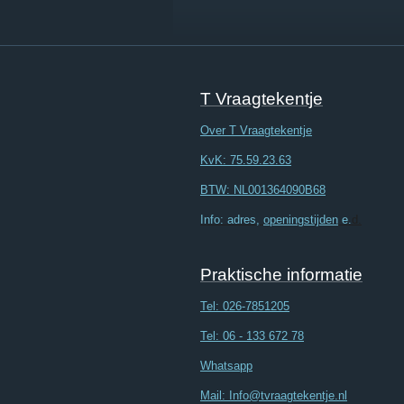
T Vraagtekentje
Over T Vraagtekentje
KvK: 75.59.23.63
BTW: NL001364090B68
Info: adres,
openingstijden
e.
d.
Praktische informatie
Tel:
026-7851205
Tel: 06 - 133 672 78
Whatsapp
Mail: Info@tvraagtekentje.nl