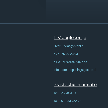
T Vraagtekentje
Over T Vraagtekentje
KvK: 75.59.23.63
BTW: NL001364090B68
Info: adres,
openingstijden
e.
d.
Praktische informatie
Tel:
026-7851205
Tel: 06 - 133 672 78