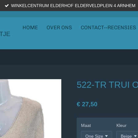
WINKELCENTRUM ELDERHOF ELDERVELDPLEIN 4 ARNHEM
HOME
OVER ONS
CONTACT--RECENSIES
TJE
522-TR TRUI
€ 27,50
Maat
Kleur