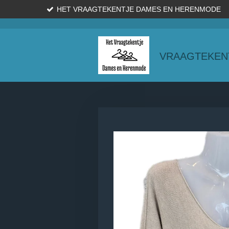
HET VRAAGTEKENTJE DAMES EN HERENMODE
Ga
direct
naar
de
VRAAGTEKEN
hoofdinhoud