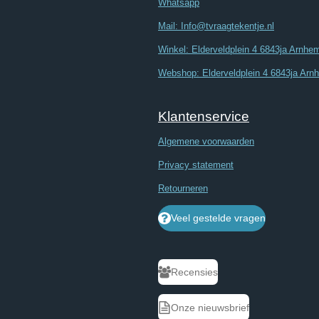
Whatsapp
Mail: Info@tvraagtekentje.nl
Winkel: Elderveldplein 4 6843ja Arnhe
Webshop: Elderveldplein 4 6843ja Arn
Klantenservice
Algemene voorwaarden
Privacy statement
Retourneren
Veel gestelde vragen
Recensies
Onze nieuwsbrief