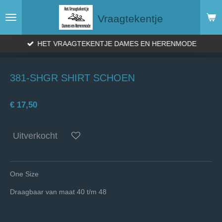
Ga
Vraagtekentje
direct
naar
de
HET VRAAGTEKENTJE DAMES EN HERENMODE
hoofdinhoud
381-SHGR SHIRT SCHOEN
€ 17,50
Uitverkocht
One Size
Draagbaar van maat 40 t/m 48