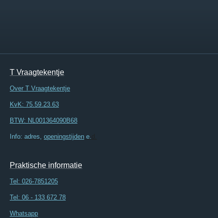
T Vraagtekentje
Over T Vraagtekentje
KvK: 75.59.23.63
BTW: NL001364090B68
Info: adres,
openingstijden
e.
d.
Praktische informatie
Tel:
026-7851205
Tel: 06 - 133 672 78
Whatsapp