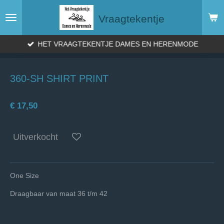
Ga
Vraagtekentje
direct
naar
de
HET VRAAGTEKENTJE DAMES EN HERENMODE
hoofdinhoud
360-SH SHIRT PRINT
€ 17,50
Uitverkocht
One Size
Draagbaar van maat 36 t/m 42