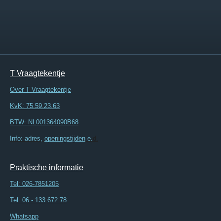
T Vraagtekentje
Over T Vraagtekentje
KvK: 75.59.23.63
BTW: NL001364090B68
Info: adres,
openingstijden
e.
d.
Praktische informatie
Tel:
026-7851205
Tel: 06 - 133 672 78
Whatsapp