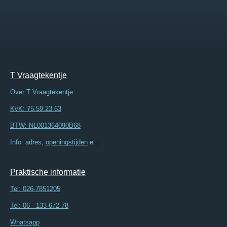
T Vraagtekentje
Over T Vraagtekentje
KvK: 75.59.23.63
BTW: NL001364090B68
Info: adres,
openingstijden
e.
d.
Praktische informatie
Tel:
026-7851205
Tel: 06 - 133 672 78
Whatsapp