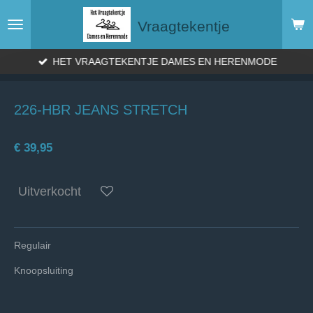
Ga
Vraagtekentje
direct
naar
de
HET VRAAGTEKENTJE DAMES EN HERENMODE
hoofdinhoud
226-HBR JEANS STRETCH
€ 39,95
Uitverkocht
Regulair
Knoopsluiting