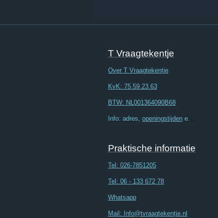
T Vraagtekentje
Over T Vraagtekentje
KvK: 75.59.23.63
BTW: NL001364090B68
Info: adres,
openingstijden
e.
d.
Praktische informatie
Tel:
026-7851205
Tel: 06 - 133 672 78
Whatsapp
Mail: Info@tvraagtekentje.nl