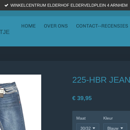
WINKELCENTRUM ELDERHOF ELDERVELDPLEIN 4 ARNHEM
HOME
OVER ONS
CONTACT--RECENSIES
TJE
225-HBR JEA
€ 39,95
Maat
Kleur