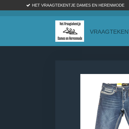
HET VRAAGTEKENTJE DAMES EN HERENMODE
Ga
direct
naar
de
VRAAGTEKEN
hoofdinhoud