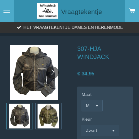
Ga
Vraagtekentje
direct
naar
de
HET VRAAGTEKENTJE DAMES EN HERENMODE
hoofdinhoud
307-HJA
WINDJACK
€ 34,95
Maat
Kleur