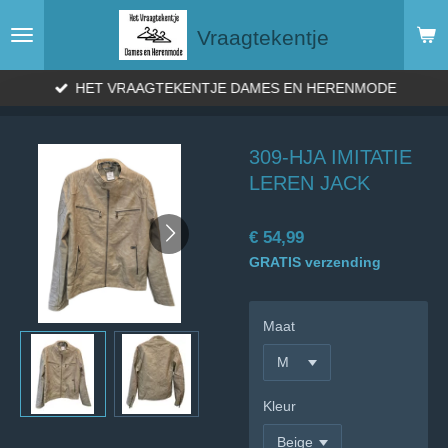
Ga
Vraagtekentje
direct
naar
de
HET VRAAGTEKENTJE DAMES EN HERENMODE
hoofdinhoud
309-HJA IMITATIE
LEREN JACK
€ 54,99
GRATIS verzending
Maat
Kleur