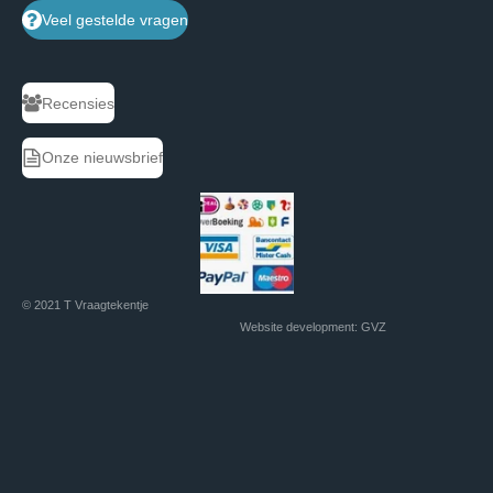
Veel gestelde vragen
Recensies
Onze nieuwsbrief
© 2021 T Vraagtekentje
Website development: GVZ