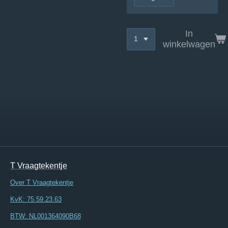
In
winkelwagen
T Vraagtekentje
Over T Vraagtekentje
KvK: 75.59.23.63
BTW: NL001364090B68