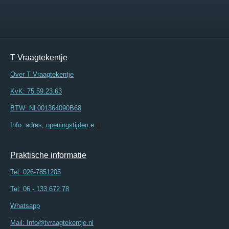
T Vraagtekentje
Over T Vraagtekentje
KvK: 75.59.23.63
BTW: NL001364090B68
Info: adres,
openingstijden
e.
d.
Praktische informatie
Tel:
026-7851205
Tel: 06 - 133 672 78
Whatsapp
Mail: Info@tvraagtekentje.nl