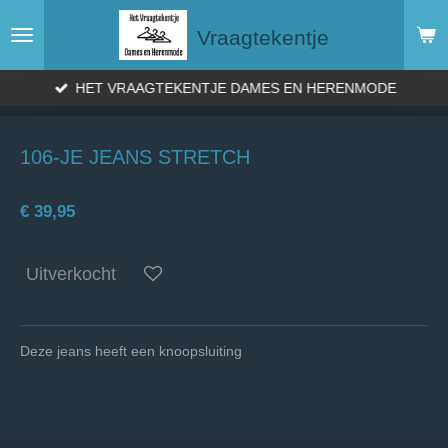
Ga
Vraagtekentje
direct
naar
de
HET VRAAGTEKENTJE DAMES EN HERENMODE
hoofdinhoud
106-JE JEANS STRETCH
€ 39,95
Uitverkocht
Deze jeans heeft een knoopsluiting