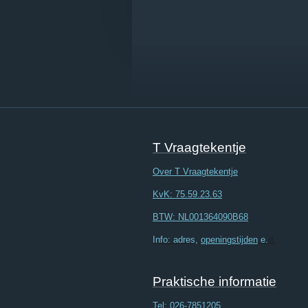
T Vraagtekentje
Over T Vraagtekentje
KvK: 75.59.23.63
BTW: NL001364090B68
Info: adres,
openingstijden
e.
d.
Praktische informatie
Tel:
026-7851205