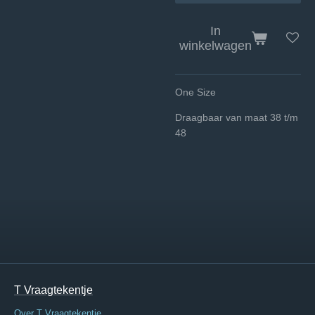
In
winkelwagen
One Size
Draagbaar van maat 38 t/m
48
T Vraagtekentje
Over T Vraagtekentje