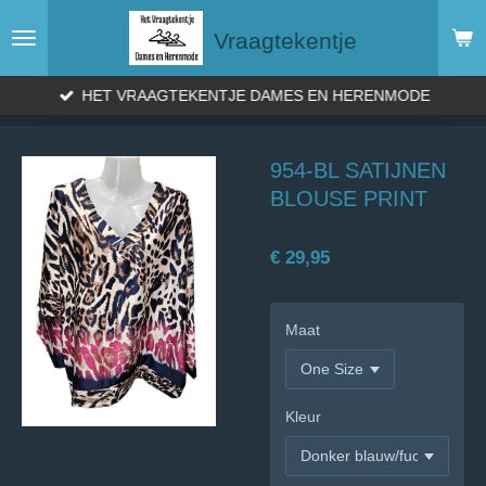
Ga
Vraagtekentje
direct
naar
de
HET VRAAGTEKENTJE DAMES EN HERENMODE
hoofdinhoud
954-BL SATIJNEN
BLOUSE PRINT
€ 29,95
Maat
Kleur