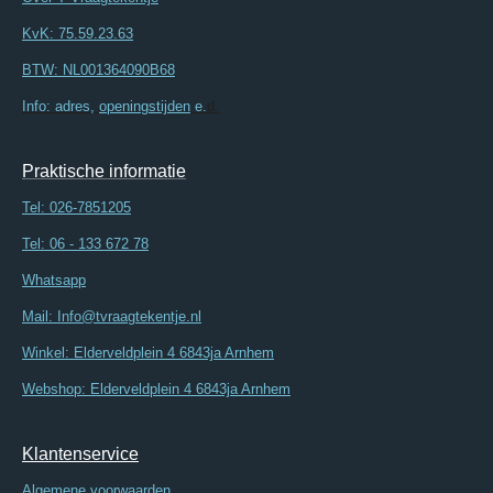
KvK: 75.59.23.63
BTW: NL001364090B68
Info: adres,
openingstijden
e.
d.
Praktische informatie
Tel:
026-7851205
Tel: 06 - 133 672 78
Whatsapp
Mail: Info@tvraagtekentje.nl
Winkel: Elderveldplein 4 6843ja Arnhem
Webshop: Elderveldplein 4 6843ja Arnhem
Klantenservice
Algemene voorwaarden