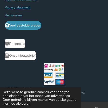
Privacy statement
Retourneren
Veel gestelde vragen
Recensies
Onze nieuwsbrief
© 2021 T Vraagtekentje
Deze website gebruikt cookies voor analyse-
Website development: GVZ
doeleinden en/of het tonen van advertenties.
Door gebruik te blijven maken van de site gaat u
hiermee akkoord.