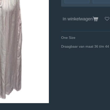
In winkelwagen
One Size
Draagbaar van maat 36 t/m 44