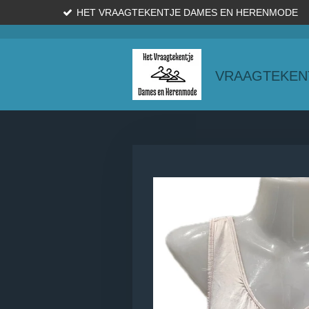
HET VRAAGTEKENTJE DAMES EN HERENMODE
Ga
direct
naar
de
VRAAGTEKEN
hoofdinhoud