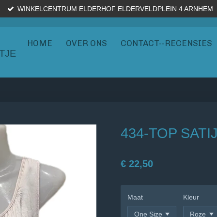
WINKELCENTRUM ELDERHOF ELDERVELDPLEIN 4 ARNHEM
HOME
OVER ONS
CONTACT--RECENSIES
TJE
434-TOP SATI
€ 22,50
Maat
Kleur