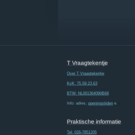
T Vraagtekentje
Over T Vraagtekentje
KvK: 75.59.23.63
BTW: NL001364090B68
Info: adres,
openingstijden
e.
d.
Praktische informatie
Tel:
026-7851205