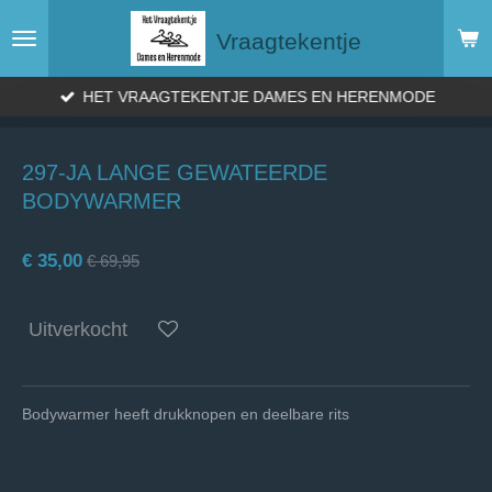
Ga
Vraagtekentje
direct
naar
de
HET VRAAGTEKENTJE DAMES EN HERENMODE
hoofdinhoud
297-JA LANGE GEWATEERDE
BODYWARMER
€ 35,00
€ 69,95
Uitverkocht
Bodywarmer heeft drukknopen en deelbare rits