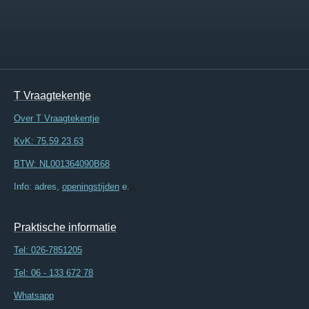
T Vraagtekentje
Over T Vraagtekentje
KvK: 75.59.23.63
BTW: NL001364090B68
Info: adres,
openingstijden
e.
d.
Praktische informatie
Tel:
026-7851205
Tel: 06 - 133 672 78
Whatsapp