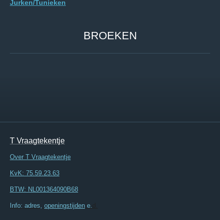
Jurken/Tunieken
BROEKEN
T Vraagtekentje
Over T Vraagtekentje
KvK: 75.59.23.63
BTW: NL001364090B68
Info: adres,
openingstijden
e.
d.