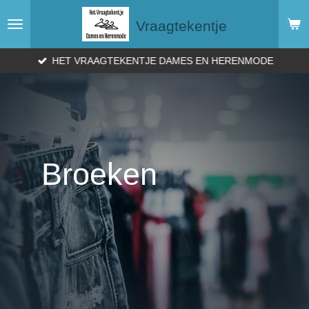
Ga
Vraagtekentje
direct
naar
de
HET VRAAGTEKENTJE DAMES EN HERENMODE
hoofdinhoud
Broeken